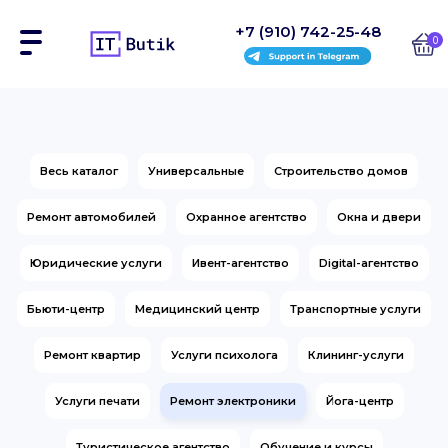
+7 (910) 742-25-48
0
Сайты
Весь каталог
Универсальные
Строительство домов
Интернет-магазины
Ремонт автомобилей
Охранное агентство
Окна и двери
Блоки
Юридические услуги
Ивент-агентство
Digital-агентство
На заказ
Бьюти-центр
Медицинский центр
Транспортные услуги
Инструкции
Ремонт квартир
Услуги психолога
Клининг-услуги
Блог
Услуги печати
Ремонт электроники
Йога-центр
Контакты
Туристическое агентство
Обучение и курсы