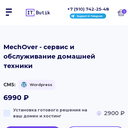
+7 (910) 742-25-48
0
Сайты
MechOver - сервис и
обслуживание домашней
Интернет-магазины
техники
Блоки
На заказ
CMS:
Wordpress
Инструкции
6990
₽
Блог
Установка готового решения на
2900 ₽
ваш домен и хостинг
Контакты