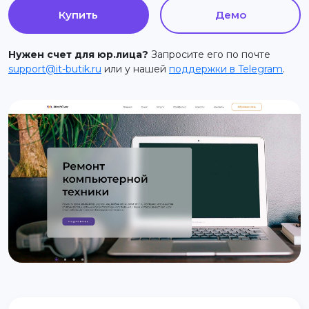
Купить
Демо
support@it-butik.ru
Нужен счет для юр.лица?
Запросите его по почте
support@it-butik.ru
или у нашей
поддержки в Telegram
.