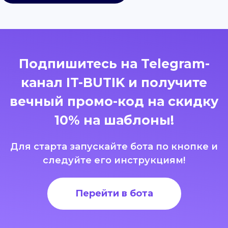
Подпишитесь на Telegram-
канал IT-BUTIK и получите
вечный промо-код на скидку
10% на шаблоны!
Для старта запускайте бота по кнопке и
следуйте его инструкциям!
Перейти в бота