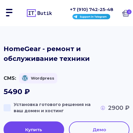
+7 (910) 742-25-48
0
Сайты
HomeGear - ремонт и
обслуживание техники
Интернет-магазины
Блоки
CMS:
Wordpress
На заказ
5490
₽
Инструкции
Установка готового решения на
2900 ₽
ваш домен и хостинг
Блог
Контакты
Купить
Демо