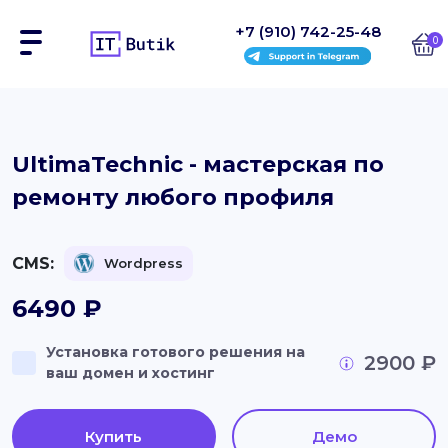
+7 (910) 742-25-48
0
Сайты
UltimaTechnic - мастерская по
ремонту любого профиля
Интернет-магазины
Блоки
CMS:
Wordpress
На заказ
6490
₽
Инструкции
Установка готового решения на
2900 ₽
ваш домен и хостинг
Блог
Контакты
Купить
Демо