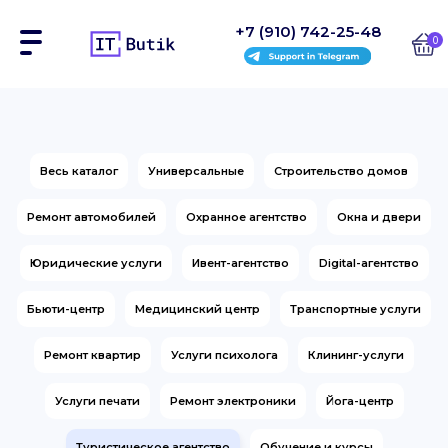
+7 (910) 742-25-48
0
Сайты
Весь каталог
Универсальные
Строительство домов
Интернет-магазины
Ремонт автомобилей
Охранное агентство
Окна и двери
Блоки
Юридические услуги
Ивент-агентство
Digital-агентство
На заказ
Бьюти-центр
Медицинский центр
Транспортные услуги
Инструкции
Ремонт квартир
Услуги психолога
Клининг-услуги
Блог
Услуги печати
Ремонт электроники
Йога-центр
Контакты
Туристическое агентство
Обучение и курсы