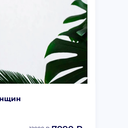
енщин