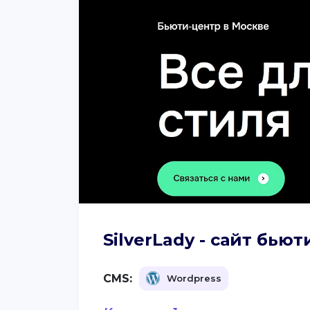
SilverLady - сайт бь
CMS:
Wordpress