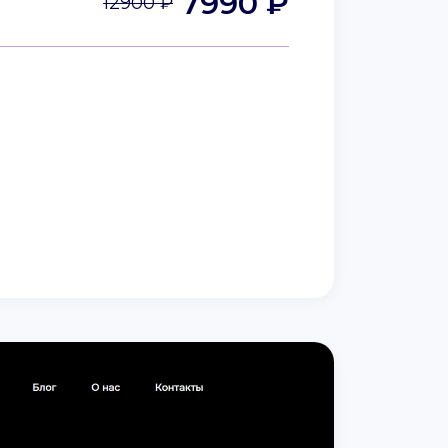
7990 ₽
12900 ₽