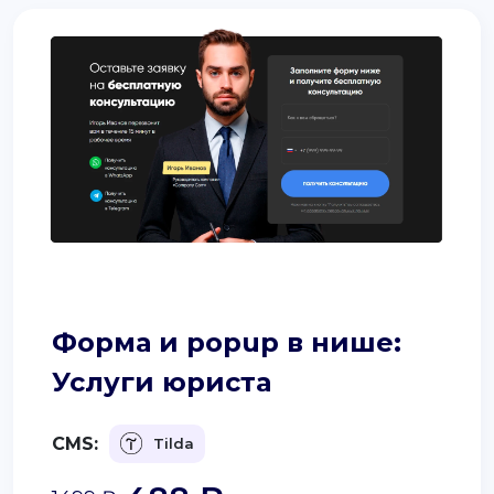
support@it-butik.ru
Форма и popup в нише:
Услуги юриста
CMS:
Tilda