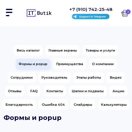
+7 (910) 742-25-48
0
Сайты
Весь каталог
Главные экраны
Товары и услуги
Интернет-магазины
Формы и popup
Преимущества
О компании
Блоки
Сотрудники
Руководитель
Этапы работы
Видео
На заказ
Отзывы
FAQ
Контакты
Шапки и подвалы
Акции
Инструкции
Благодарность
Ошибка 404
Слайдеры
Калькуляторы
Блог
Формы и popup
Контакты