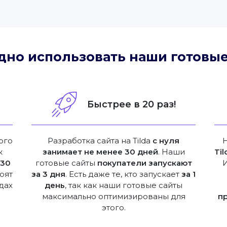
дно использовать наши готовые
!
Быстрее в 20 раз!
ого
Разработка сайта на Tilda
с нуля
к
занимает не менее 30 дней
. Наши
Til
е
30
готовые сайты
покупатели запускают
оят
за 3 дня
. Есть даже те, кто запускает
за 1
дах
день
, так как наши готовые сайты
максимально оптимизированы для
п
этого.