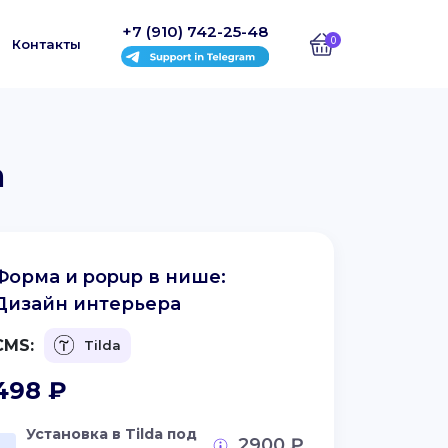
+7 (910) 742-25-48
0
Контакты
а
Форма и popup в нише:
Дизайн интерьера
CMS:
Tilda
498
₽
Установка в Tilda под
2900 ₽