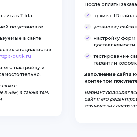
После оплаты заказа
айта в Tilda
архив с ID сайт
ией по установке
установку сайта
ьзуемые в сайте
настройку форм 
доставляемости
еских специалистов
t@it-butik.ru
тестирование са
гарантии коррек
, его настройку и
самостоятельно.
Заполнение сайта 
контентом покупате
наком с
 в нем, а также тем,
Вариант подойдет все
.
сайт и его редактир
технических операци