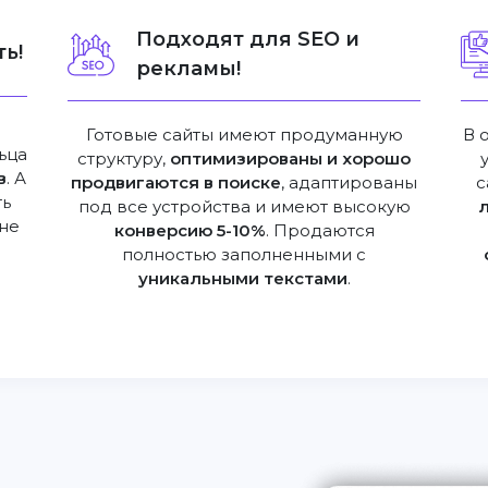
Подходят для SEO и
ь!
рекламы!
Готовые сайты имеют продуманную
В 
ьца
структуру,
оптимизированы и хорошо
в
. А
продвигаются в поиске
, адаптированы
с
ть
под все устройства и имеют высокую
не
конверсию 5-10%
. Продаются
полностью заполненными с
уникальными текстами
.