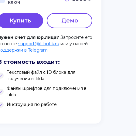
ключ
Купить
Демо
Нужен счет для юр.лица?
Запросите его
по почте
support@it-butik.ru
или у нашей
поддержки в Telegram
.
В стоимость входит:
Текстовый файл с ID блока для
получения в Tilda
Файлы шрифтов для подключения в
Tilda
Инструкция по работе