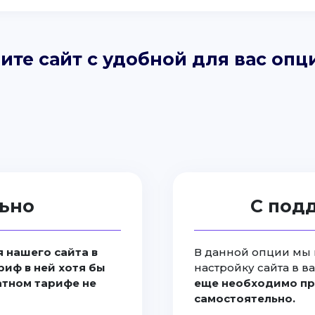
ите сайт с удобной для вас опц
ьно
С под
 нашего сайта в
В данной опции мы 
риф в ней хотя бы
настройку сайта в в
латном тарифе не
еще необходимо пр
самостоятельно.