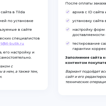
После оплаты заказа
айта в Tilda
архив с ID сайт
ией по установке
установку сайта
ьзуемые в сайте
настройку форм 
доставляемости
еских специалистов
t@it-butik.ru
тестирование са
гарантии коррек
, его настройку и
самостоятельно.
Заполнение сайта 
контентом покупате
наком с
 в нем, а также тем,
Вариант подойдет все
.
сайт и его редактир
технических операци