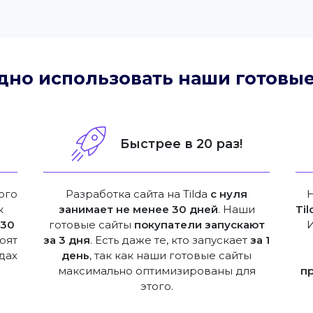
дно использовать наши готовые
!
Быстрее в 20 раз!
ого
Разработка сайта на Tilda
с нуля
к
занимает не менее 30 дней
. Наши
Til
е
30
готовые сайты
покупатели запускают
оят
за 3 дня
. Есть даже те, кто запускает
за 1
дах
день
, так как наши готовые сайты
максимально оптимизированы для
п
этого.