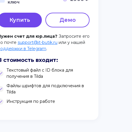
ключ
Купить
Демо
Нужен счет для юр.лица?
Запросите его
по почте
support@it-butik.ru
или у нашей
поддержки в Telegram
.
В стоимость входит:
Текстовый файл с ID блока для
получения в Tilda
Файлы шрифтов для подключения в
Tilda
Инструкция по работе