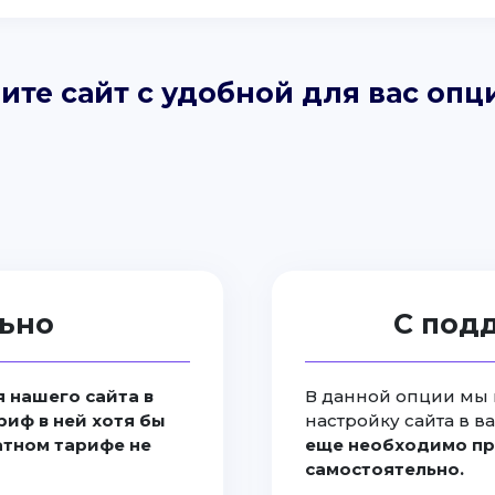
ите сайт с удобной для вас опц
ьно
С под
 нашего сайта в
В данной опции мы 
риф в ней хотя бы
настройку сайта в в
латном тарифе не
еще необходимо пр
самостоятельно.