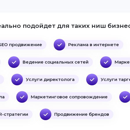
ально подойдет для таких ниш бизнес
SEO продвижение
Реклама в интернете
Ведение социальных сетей
Марке
Услуги директолога
Услуги тарг
ла
Маркетинговое сопровождение
R-стратегии
Продвижение брендов