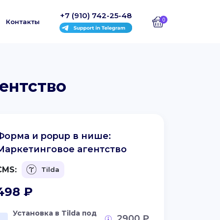
+7 (910) 742-25-48
0
Контакты
гентство
Форма и popup в нише:
Маркетинговое агентство
CMS:
Tilda
498
₽
Установка в Tilda под
2900 ₽