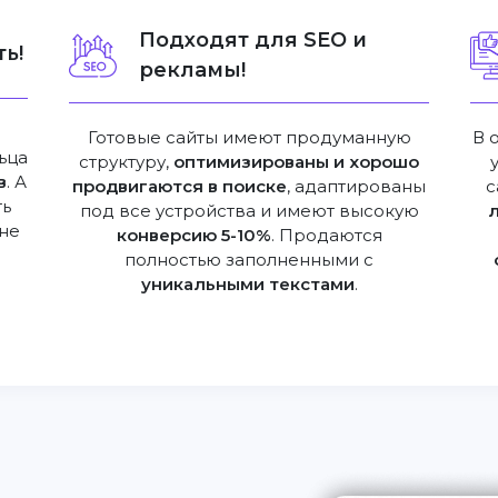
Подходят для SEO и
ь!
рекламы!
Готовые сайты имеют продуманную
В 
ьца
структуру,
оптимизированы и хорошо
в
. А
продвигаются в поиске
, адаптированы
с
ть
под все устройства и имеют высокую
не
конверсию 5-10%
. Продаются
полностью заполненными с
уникальными текстами
.