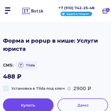
+7 (910) 742-25-48
0
Сайты
Форма и popup в нише: Услуги
юриста
Интернет-магазины
Блоки
CMS:
Tilda
На заказ
488
₽
Инструкции
2900 ₽
Установка в Tilda под ключ
Блог
Купить
Демо
Контакты