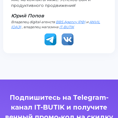
продуктивного продвижения!
Юрий Попов
Владелец digital-агенств
BBS Agency (РФ)
и
ANVIL
(ОАЭ)
, владелец магазина
IT-BUTIK
Подпишитесь на Telegram-
канал IT-BUTIK и получите
вечный промо-код на скидку