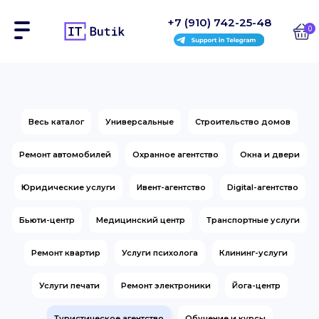
+7 (910) 742-25-48
0
Сайты
Весь каталог
Универсальные
Строительство домов
Интернет-магазины
Ремонт автомобилей
Охранное агентство
Окна и двери
Блоки
Юридические услуги
Ивент-агентство
Digital-агентство
На заказ
Бьюти-центр
Медицинский центр
Транспортные услуги
Инструкции
Ремонт квартир
Услуги психолога
Клининг-услуги
Блог
Услуги печати
Ремонт электроники
Йога-центр
Контакты
Туристическое агентство
Обучение и курсы