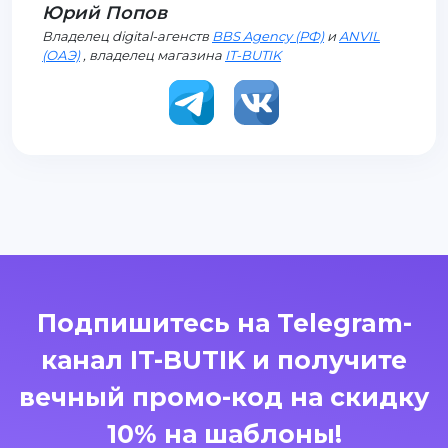
Юрий Попов
Владелец digital-агенств
BBS Agency (РФ)
и
ANVIL
(ОАЭ)
, владелец магазина
IT-BUTIK
Подпишитесь на Telegram-
канал IT-BUTIK и получите
вечный промо-код на скидку
10% на шаблоны!