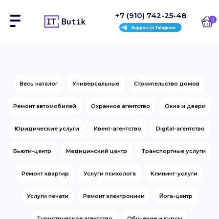
+7 (910) 742-25-48
0
Сайты
Весь каталог
Универсальные
Строительство домов
Интернет-магазины
Ремонт автомобилей
Охранное агентство
Окна и двери
Блоки
Юридические услуги
Ивент-агентство
Digital-агентство
На заказ
Бьюти-центр
Медицинский центр
Транспортные услуги
Инструкции
Ремонт квартир
Услуги психолога
Клининг-услуги
Блог
Услуги печати
Ремонт электроники
Йога-центр
Контакты
Туристическое агентство
Обучение и курсы