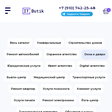
+7 (910) 742-25-48
0
Сайты
Весь каталог
Универсальные
Строительство домов
Интернет-магазины
Ремонт автомобилей
Охранное агентство
Окна и двери
Блоки
Юридические услуги
Ивент-агентство
Digital-агентство
На заказ
Бьюти-центр
Медицинский центр
Транспортные услуги
Инструкции
Ремонт квартир
Услуги психолога
Клининг-услуги
Блог
Услуги печати
Ремонт электроники
Йога-центр
Контакты
Туристическое агентство
Обучение и курсы