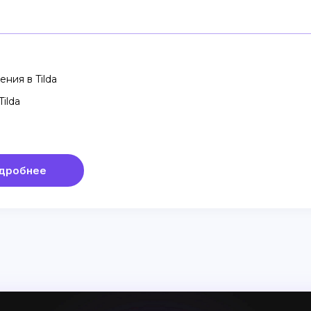
ния в Tilda
ilda
дробнее