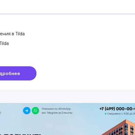
ния в Tilda
ilda
дробнее