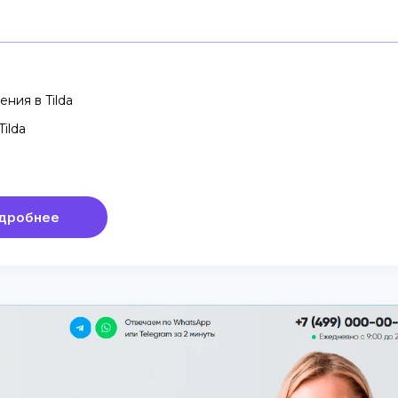
ния в Tilda
ilda
дробнее