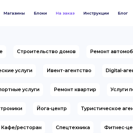
Магазины
Блоки
На заказ
Инструкции
Блог
е
Строительство домов
Ремонт автомо
ские услуги
Ивент-агентство
Digital-аг
портные услуги
Ремонт квартир
Услуги 
ктроники
Йога-центр
Туристическое аге
Кафе/ресторан
Спецтехника
Фитнес-це