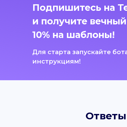
Подпишитесь на Te
и получите вечный
10% на шаблоны!
Для старта запускайте бот
инструкциям!
Ответы