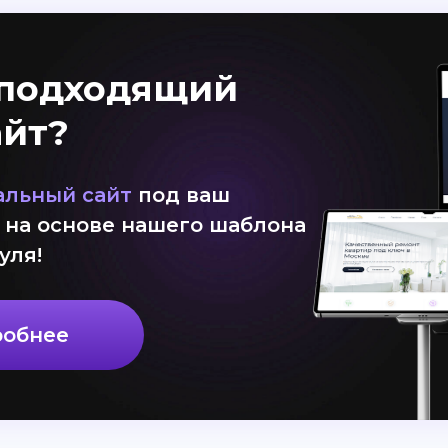
подходящий
айт?
альный сайт
под ваш
 на основе нашего шаблона
уля!
робнее