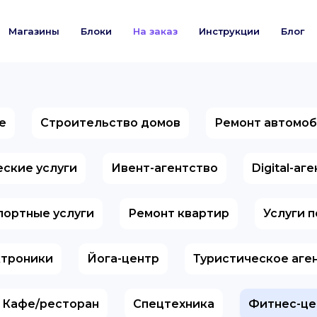
Магазины
Блоки
На заказ
Инструкции
Блог
е
Строительство домов
Ремонт автомо
ские услуги
Ивент-агентство
Digital-аг
портные услуги
Ремонт квартир
Услуги 
ктроники
Йога-центр
Туристическое аге
Кафе/ресторан
Спецтехника
Фитнес-це