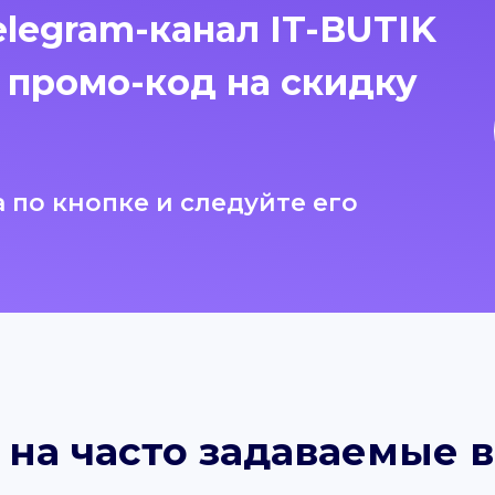
legram-канал IT-BUTIK
 промо-код на скидку
а по кнопке и следуйте его
 на часто задаваемые 