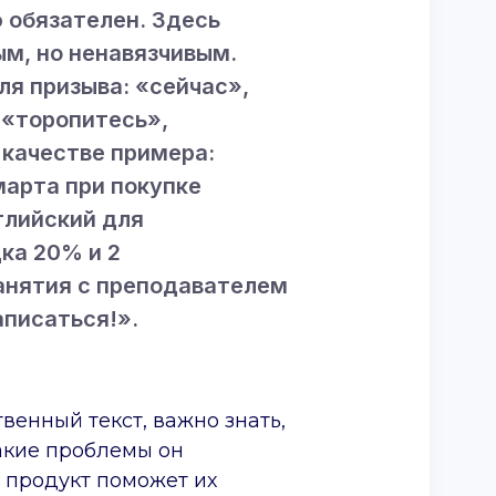
 обязателен. Здесь
м, но ненавязчивым.
я призыва: «сейчас»,
 «торопитесь»,
В качестве примера:
марта при покупке
глийский для
ка 20% и 2
анятия с преподавателем
аписаться!».
венный текст, важно знать,
какие проблемы он
ш продукт поможет их