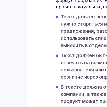
формул продающих те
правила актуальны для
Текст должен легк
нужно стараться и
предложения, разб
использовать спис
выносить в отдель
Текст должен быть
отвечать на возм
пользователя или 
сознание через оп
В тексте должна 
компании, а также
продукт может пр