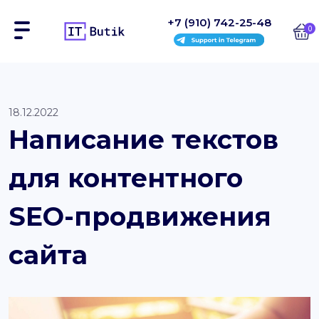
+7 (910) 742-25-48
0
Сайты
18.12.2022
Написание текстов
Интернет-магазины
для контентного
Блоки
На заказ
SEO-продвижения
Инструкции
сайта
Блог
Контакты