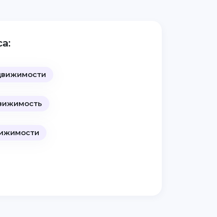
а:
движимости
вижимость
вижимости