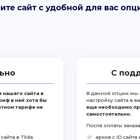
ите сайт с удобной для вас опц
ьно
С под
 нашего сайта в
В данной опции мы 
риф в ней хотя бы
настройку сайта в в
латном тарифе не
еще необходимо пр
самостоятельно.
После оплаты заказа
айта в Tilda
архив с ID сайт