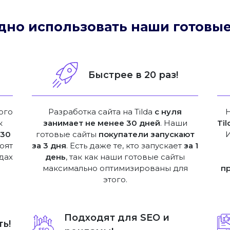
дно использовать наши готовые
!
Быстрее в 20 раз!
ого
Разработка сайта на Tilda
с нуля
к
занимает не менее 30 дней
. Наши
Til
е
30
готовые сайты
покупатели запускают
оят
за 3 дня
. Есть даже те, кто запускает
за 1
дах
день
, так как наши готовые сайты
максимально оптимизированы для
п
этого.
Подходят для SEO и
ь!