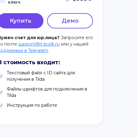
ключ
Купить
Демо
Нужен счет для юр.лица?
Запросите его
по почте
support@it-butik.ru
или у нашей
поддержки в Telegram
.
В стоимость входит:
Текстовый файл с ID сайта для
получения в Tilda
Файлы шрифтов для подключения в
Tilda
Инструкция по работе