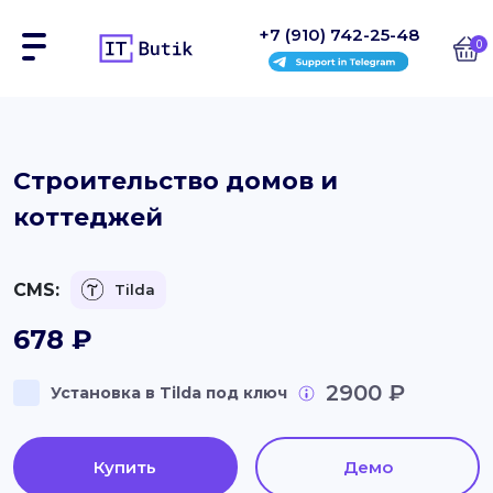
+7 (910) 742-25-48
0
Сайты
Строительство домов и
коттеджей
Интернет-магазины
Блоки
CMS:
Tilda
На заказ
678
₽
Инструкции
2900 ₽
Установка в Tilda под ключ
Блог
Купить
Демо
Контакты