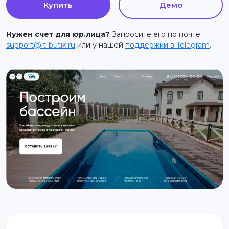
Купить
Демо
support@it-butik.ru
Нужен счет для юр.лица?
Запросите его по почте
support@it-butik.ru
или у нашей
поддержки в Telegram
.