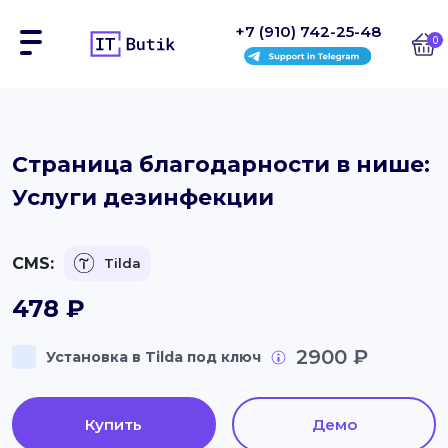
+7 (910) 742-25-48
0
Сайты
Страница благодарности в нише:
Услуги дезинфекции
Интернет-магазины
Блоки
CMS:
Tilda
На заказ
478
₽
Инструкции
2900 ₽
Установка в Tilda под ключ
Блог
Купить
Демо
Контакты