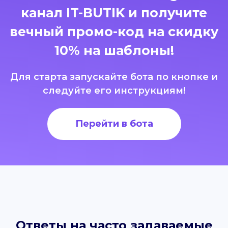
канал IT-BUTIK и получите
вечный промо-код на скидку
10% на шаблоны!
Для старта запускайте бота по кнопке и
следуйте его инструкциям!
Перейти в бота
Ответы на часто задаваемые