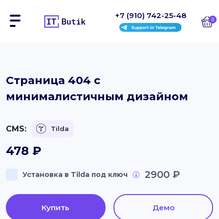
+7 (910) 742-25-48
0
Сайты
Страница 404 с
минималистичным дизайном
Интернет-магазины
Блоки
CMS:
Tilda
На заказ
478
₽
Инструкции
2900 ₽
Установка в Tilda под ключ
Блог
Купить
Демо
Контакты