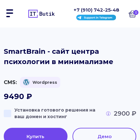
+7 (910) 742-25-48
0
Сайты
SmartBrain - сайт центра
психологии в минимализме
Интернет-магазины
Блоки
CMS:
Wordpress
На заказ
9490
₽
Инструкции
Установка готового решения на
2900 ₽
ваш домен и хостинг
Блог
Контакты
Купить
Демо