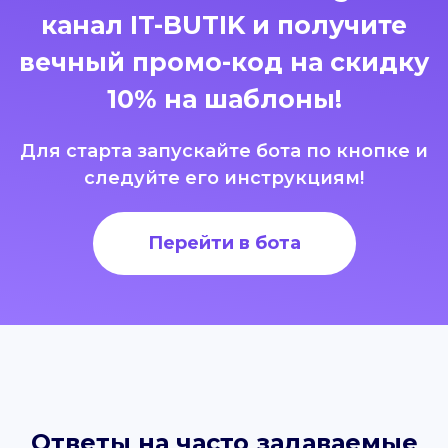
канал IT-BUTIK и получите
вечный промо-код на скидку
10% на шаблоны!
Для старта запускайте бота по кнопке и
следуйте его инструкциям!
Перейти в бота
Ответы на часто задаваемые