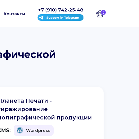
+7 (910) 742-25-48
0
Контакты
рафической
Планета Печати -
тиражирование
полиграфической продукции
CMS:
Wordpress