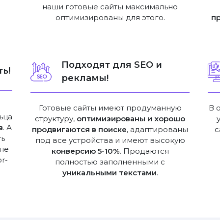
наши готовые сайты максимально
оптимизированы для этого.
п
Подходят для SEO и
ь!
рекламы!
Готовые сайты имеют продуманную
В 
ьца
структуру,
оптимизированы и хорошо
в
. А
продвигаются в поиске
, адаптированы
с
ть
под все устройства и имеют высокую
не
конверсию 5-10%
. Продаются
or-
полностью заполненными с
уникальными текстами
.