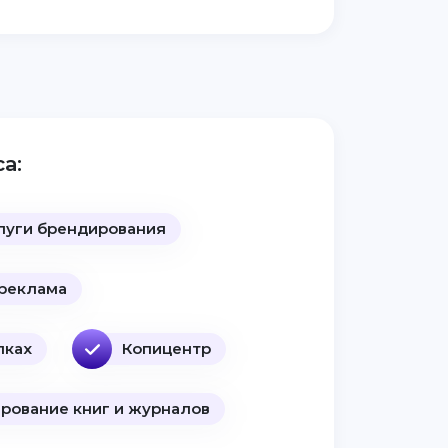
а:
луги брендирования
реклама
лках
Копицентр
рование книг и журналов