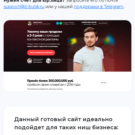
Нужен счет для юр.лица?
Запросите его по почте
support@it-butik.ru
или у нашей
поддержки в Telegram
.
support@it-butik.ru
Данный готовый сайт идеально
подойдет для таких ниш бизнеса: