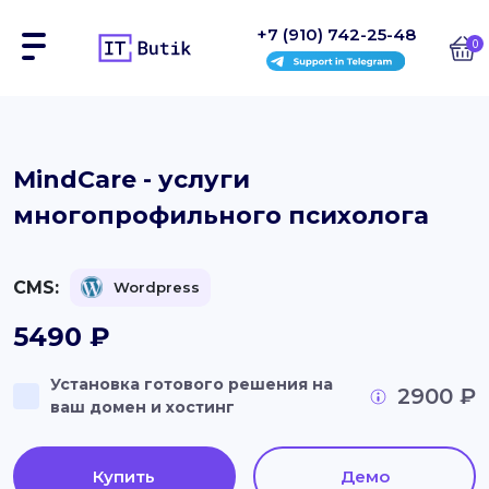
+7 (910) 742-25-48
0
Сайты
MindCare - услуги
многопрофильного психолога
Интернет-магазины
Блоки
CMS:
Wordpress
На заказ
5490
₽
Инструкции
Установка готового решения на
2900 ₽
ваш домен и хостинг
Блог
Контакты
Купить
Демо