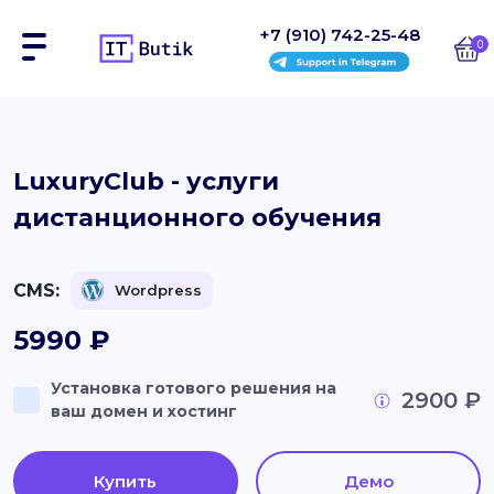
+7 (910) 742-25-48
0
Сайты
LuxuryClub - услуги
дистанционного обучения
Интернет-магазины
Блоки
CMS:
Wordpress
На заказ
5990
₽
Инструкции
Установка готового решения на
2900 ₽
ваш домен и хостинг
Блог
Контакты
Купить
Демо