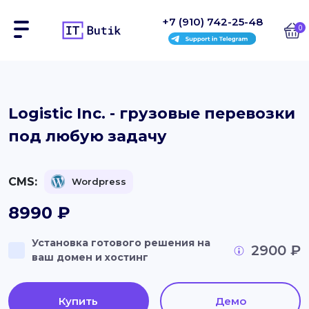
+7 (910) 742-25-48
0
Сайты
Logistic Inc. - грузовые перевозки
под любую задачу
Интернет-магазины
Блоки
CMS:
Wordpress
На заказ
8990
₽
Инструкции
Установка готового решения на
2900 ₽
ваш домен и хостинг
Блог
Контакты
Купить
Демо