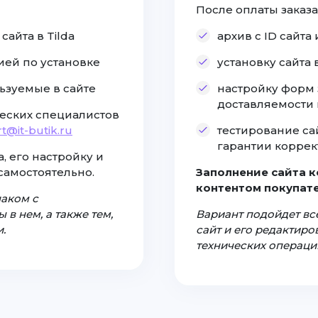
После оплаты заказа
айта в Tilda
архив с ID сайт
ией по установке
установку сайта
ьзуемые в сайте
настройку форм 
доставляемости
еских специалистов
t@it-butik.ru
тестирование са
гарантии коррек
, его настройку и
самостоятельно.
Заполнение сайта 
контентом покупате
наком с
 в нем, а также тем,
Вариант подойдет все
.
сайт и его редактир
технических операци