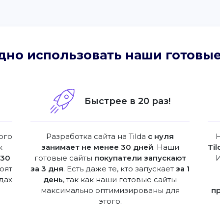
дно использовать наши готовые
!
Быстрее в 20 раз!
ого
Разработка сайта на Tilda
с нуля
к
занимает не менее 30 дней
. Наши
Til
е
30
готовые сайты
покупатели запускают
оят
за 3 дня
. Есть даже те, кто запускает
за 1
дах
день
, так как наши готовые сайты
максимально оптимизированы для
п
этого.