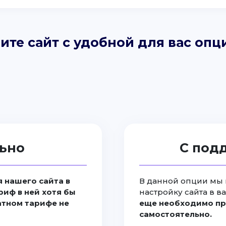
ите сайт с удобной для вас опц
ьно
С под
 нашего сайта в
В данной опции мы 
риф в ней хотя бы
настройку сайта в в
латном тарифе не
еще необходимо пр
самостоятельно.