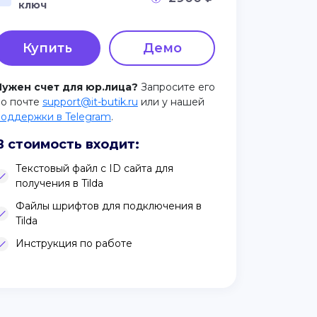
ключ
Купить
Демо
Нужен счет для юр.лица?
Запросите его
по почте
support@it-butik.ru
или у нашей
поддержки в Telegram
.
В стоимость входит:
Текстовый файл с ID сайта для
получения в Tilda
Файлы шрифтов для подключения в
Tilda
Инструкция по работе