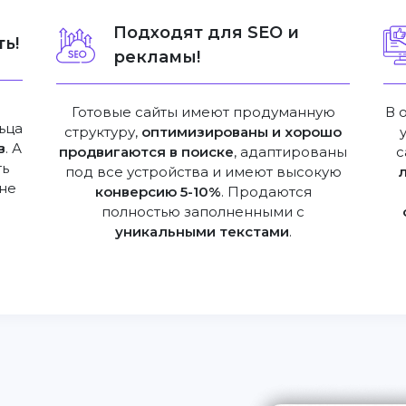
Подходят для SEO и
ь!
рекламы!
Готовые сайты имеют продуманную
В 
ьца
структуру,
оптимизированы и хорошо
в
. А
продвигаются в поиске
, адаптированы
с
ть
под все устройства и имеют высокую
не
конверсию 5-10%
. Продаются
полностью заполненными с
уникальными текстами
.