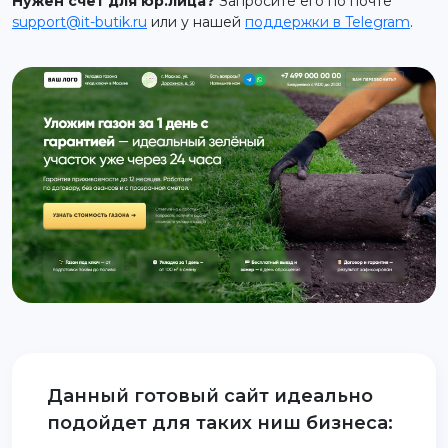
Нужен счет для юр.лица?
Запросите его по почте
support@it-butik.ru
или у нашей
поддержки в Telegram
.
support@it-butik.ru
Данный готовый сайт идеально
подойдет для таких ниш бизнеса: