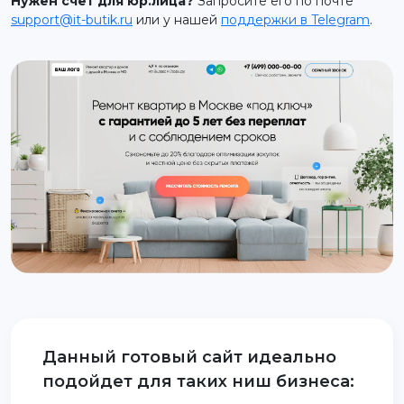
Нужен счет для юр.лица?
Запросите его по почте
support@it-butik.ru
или у нашей
поддержки в Telegram
.
support@it-butik.ru
Данный готовый сайт идеально
подойдет для таких ниш бизнеса: