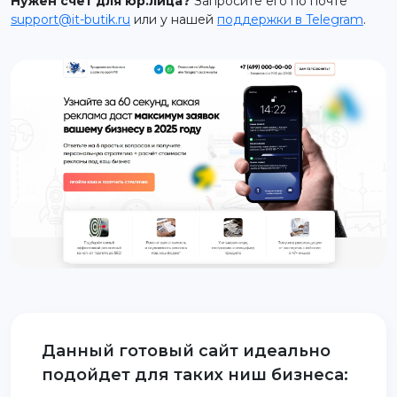
Нужен счет для юр.лица?
Запросите его по почте
support@it-butik.ru
или у нашей
поддержки в Telegram
.
support@it-butik.ru
Данный готовый сайт идеально
подойдет для таких ниш бизнеса: