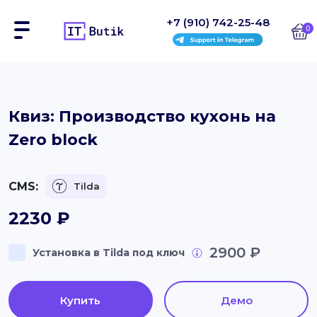
+7 (910) 742-25-48
0
Сайты
Квиз: Производство кухонь на
Zero block
Интернет-магазины
Блоки
CMS:
Tilda
На заказ
2230
₽
Инструкции
2900 ₽
Установка в Tilda под ключ
Блог
Купить
Демо
Контакты