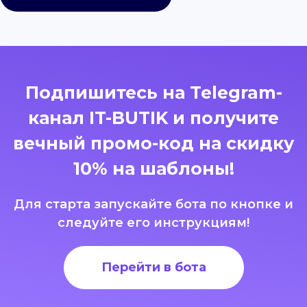
Подпишитесь на Telegram-
канал IT-BUTIK и получите
вечный промо-код на скидку
10% на шаблоны!
Для старта запускайте бота по кнопке и
следуйте его инструкциям!
Перейти в бота