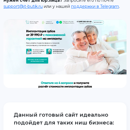
Нужен счет для юр.лица?
Запросите его по почте
support@it-butik.ru
или у нашей
поддержки в Telegram
.
support@it-butik.ru
Данный готовый сайт идеально
подойдет для таких ниш бизнеса: