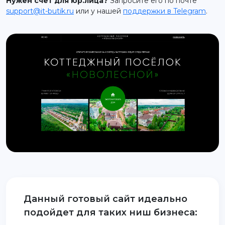
Нужен счет для юр.лица?
Запросите его по почте
support@it-butik.ru
или у нашей
поддержки в Telegram
.
support@it-butik.ru
Данный готовый сайт идеально
подойдет для таких ниш бизнеса: