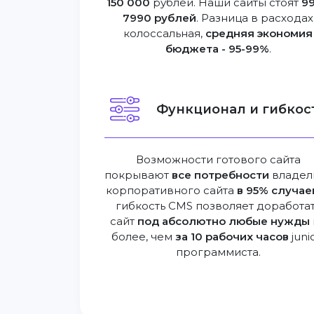
150 000
рублей. Наши сайты стоят
99
7990 рублей
. Разница в расходах
колоссальная,
средняя экономия
бюджета - 95-99%
.
Функционал и гибкост
Возможности готового сайта
покрывают
все потребности
владел
корпоративного сайта
в 95% случае
гибкость CMS позволяет доработа
сайт
под абсолютно любые нужды
более, чем
за 10 рабочих часов
juni
программиста.