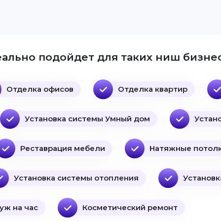
ально подойдет для таких ниш бизнес
Отделка офисов
Отделка квартир
Установка системы Умный дом
Устан
Реставрация мебели
Натяжные потол
Установка системы отопления
Установк
уж на час
Косметический ремонт