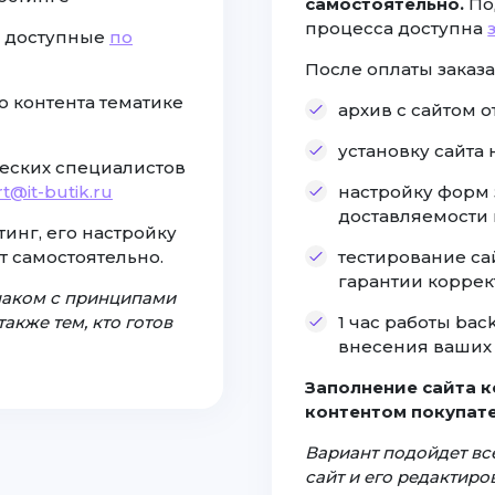
самостоятельно.
По
процесса доступна
, доступные
по
После оплаты заказа
о контента тематике
архив с сайтом 
установку сайта
еских специалистов
t@it-butik.ru
настройку форм 
доставляемости
инг, его настройку
т самостоятельно.
тестирование са
гарантии коррек
знаком с принципами
акже тем, кто готов
1 час работы ba
внесения ваших 
Заполнение сайта 
контентом покупате
Вариант подойдет все
сайт и его редактир