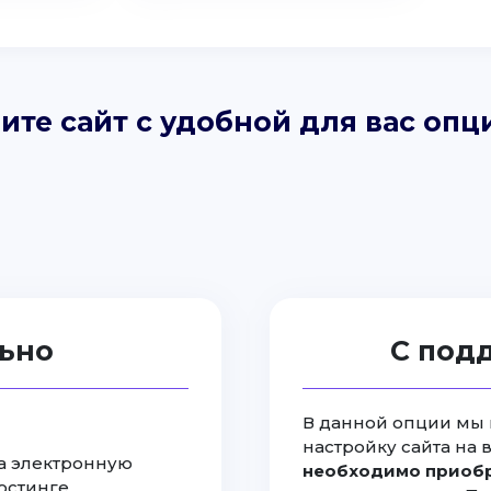
ите сайт с удобной для вас опц
ьно
С под
В данной опции мы 
настройку сайта на 
на электронную
необходимо приобр
хостинге