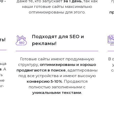
0 -
даже те, кто запускает
за 1 день
, так как
г
наши готовые сайты максимально
оптимизированы для этого.
п
Подходят для SEO и
ь!
рекламы!
Готовые сайты имеют продуманную
В 
ьца
структуру,
оптимизированы и хорошо
в
. А
продвигаются в поиске
, адаптированы
с
ть
под все устройства и имеют высокую
не
конверсию 5-10%
. Продаются
or-
полностью заполненными с
уникальными текстами
.