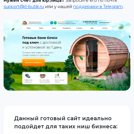
Нужен счет для юр.лица?
Запросите его по почте
support@it-butik.ru
или у нашей
поддержки в Telegram
.
support@it-butik.ru
Данный готовый сайт идеально
подойдет для таких ниш бизнеса: