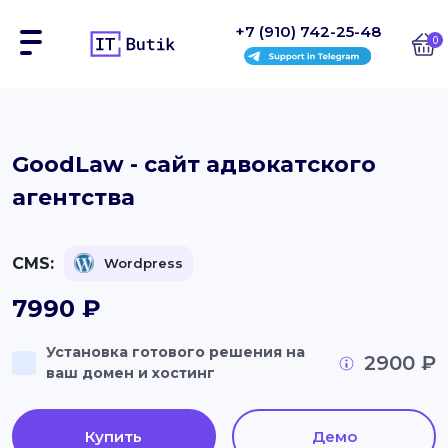
+7 (910) 742-25-48
0
Сайты
GoodLaw - сайт адвокатского
агентства
Интернет-магазины
Блоки
CMS:
Wordpress
На заказ
7990
₽
Инструкции
Установка готового решения на
2900 ₽
ваш домен и хостинг
Блог
Контакты
Купить
Демо