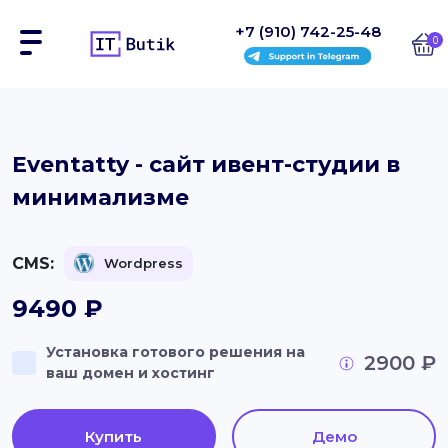
+7 (910) 742-25-48
0
Сайты
Eventatty - сайт ивент-студии в
минимализме
Интернет-магазины
Блоки
CMS:
Wordpress
На заказ
9490
₽
Инструкции
Установка готового решения на
2900 ₽
ваш домен и хостинг
Блог
Контакты
Купить
Демо