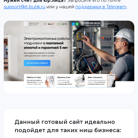
Нужен счет для юр.лица?
Запросите его по почте
support@it-butik.ru
или у нашей
поддержки в Telegram
.
support@it-butik.ru
Данный готовый сайт идеально
подойдет для таких ниш бизнеса: