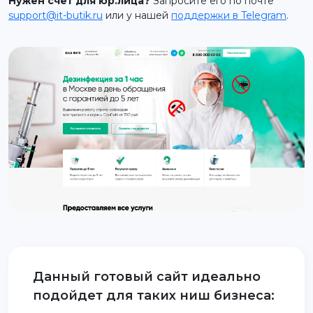
Нужен счет для юр.лица?
Запросите его по почте
support@it-butik.ru
или у нашей
поддержки в Telegram
.
support@it-butik.ru
Данный готовый сайт идеально
подойдет для таких ниш бизнеса: