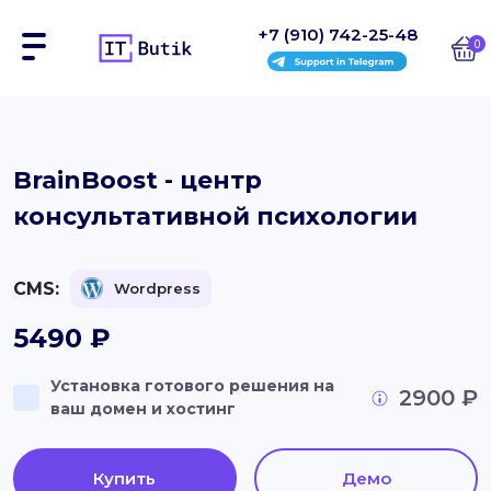
+7 (910) 742-25-48
0
Сайты
BrainBoost - центр
консультативной психологии
Интернет-магазины
Блоки
CMS:
Wordpress
На заказ
5490
₽
Инструкции
Установка готового решения на
2900 ₽
ваш домен и хостинг
Блог
Контакты
Купить
Демо