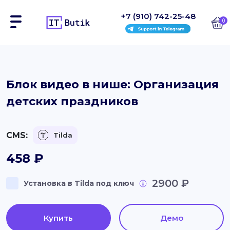
+7 (910) 742-25-48
0
Сайты
Блок видео в нише: Организация
детских праздников
Интернет-магазины
Блоки
CMS:
Tilda
На заказ
458
₽
Инструкции
2900 ₽
Установка в Tilda под ключ
Блог
Купить
Демо
Контакты