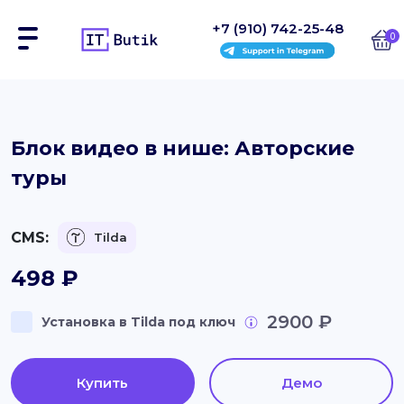
+7 (910) 742-25-48
0
Сайты
Блок видео в нише: Авторские
туры
Интернет-магазины
Блоки
CMS:
Tilda
На заказ
498
₽
Инструкции
2900 ₽
Установка в Tilda под ключ
Блог
Купить
Демо
Контакты