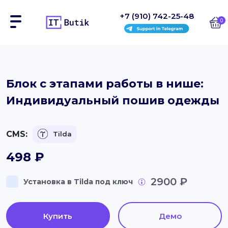
+7 (910) 742-25-48
0
Сайты
Блок с этапами работы в нише:
Индивидуальный пошив одежды
Интернет-магазины
Блоки
CMS:
Tilda
На заказ
498
₽
Инструкции
2900 ₽
Установка в Tilda под ключ
Блог
Купить
Демо
Контакты