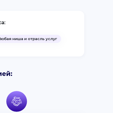
а:
Любая ниша и отрасль услуг
ией: