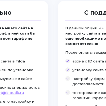
ьно
С под
 нашего сайта в
В данной опции мы 
риф в ней хотя бы
настройку сайта в в
латном тарифе не
еще необходимо пр
самостоятельно.
После оплаты заказа
айта в Tilda
архив с ID сайт
ией по установке
установку сайта
ьзуемые в сайте
настройку форм 
доставляемости
еских специалистов
t@it-butik.ru
тестирование са
гарантии коррек
, его настройку и