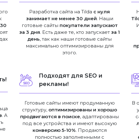
ого
Разработка сайта на Tilda
с нуля
к
занимает не менее 30 дней
. Наши
Til
е
30
готовые сайты
покупатели запускают
оят
за 3 дня
. Есть даже те, кто запускает
за 1
дах
день
, так как наши готовые сайты
максимально оптимизированы для
п
этого.
Подходят для SEO и
ь!
рекламы!
Готовые сайты имеют продуманную
В 
ьца
структуру,
оптимизированы и хорошо
в
. А
продвигаются в поиске
, адаптированы
с
ть
под все устройства и имеют высокую
не
конверсию 5-10%
. Продаются
полностью заполненными с