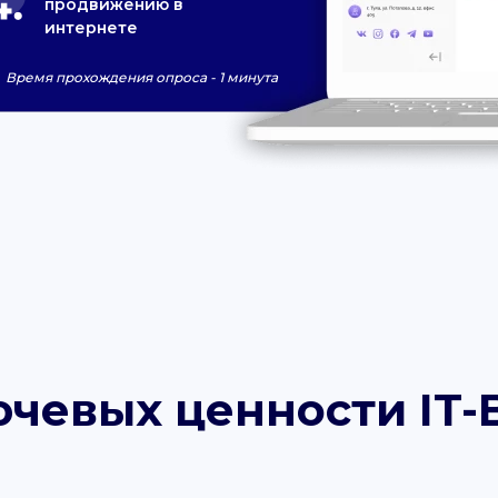
продвижению в
интернете
Время прохождения опроса - 1 минута
ючевых ценности IT-