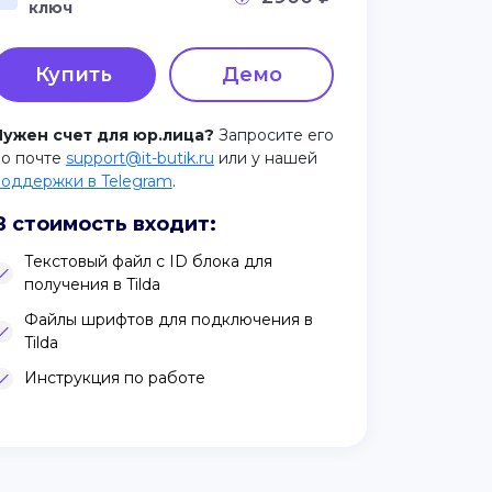
ключ
Купить
Демо
Нужен счет для юр.лица?
Запросите его
по почте
support@it-butik.ru
или у нашей
поддержки в Telegram
.
В стоимость входит:
Текстовый файл с ID блока для
получения в Tilda
Файлы шрифтов для подключения в
Tilda
Инструкция по работе