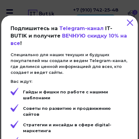
+7 (910) 742-25-48
0
Подпишитесь на
Telegram-канал
IT-
BUTIK и получите
ВЕЧНУЮ скидку 10% на
все
!
Сайты
Блок информации о сотрудниках
Специально для наших текущих и будущих
в нише: Digital-студия
Интернет-магазины
покупателей мы создали и ведем Telegram-канал,
где делимся ценной информацией для всех, кто
создает и ведет сайты.
Блоки
CMS:
Вас ждут:
Tilda
На заказ
Гайды и фишки по работе с нашими
498
₽
шаблонами
Инструкции
Советы по развитию и продвижению
2900 ₽
Установка в Tilda под ключ
сайтов
Блог
Стратегии и инсайды в сфере digital-
маркетинга
Купить
Демо
Контакты