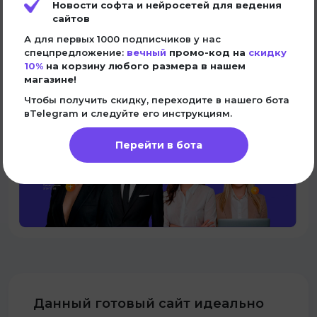
Новости софта и нейросетей для ведения
support@it-butik.ru
сайтов
Нужен счет для юр.лица?
Запросите его по почте
support@it-butik.ru
или у нашей
поддержки в Telegram
.
А для первых 1000 подписчиков у нас
спецпредложение:
вечный
промо-код на
скидку
10%
на корзину любого размера в нашем
магазине!
Чтобы получить скидку, переходите в нашего бота
вTelegram и следуйте его инструкциям.
Перейти в бота
Данный готовый сайт идеально