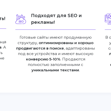
Подходят для SEO и
ь!
рекламы!
Готовые сайты имеют продуманную
В 
ьца
структуру,
оптимизированы и хорошо
в
. А
продвигаются в поиске
, адаптированы
с
ть
под все устройства и имеют высокую
не
конверсию 5-10%
. Продаются
полностью заполненными с
уникальными текстами
.