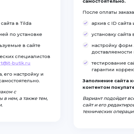
самостоятельно.
После оплаты заказа
айта в Tilda
архив с ID сайт
ией по установке
установку сайта
ьзуемые в сайте
настройку форм 
доставляемости
еских специалистов
t@it-butik.ru
тестирование са
гарантии коррек
, его настройку и
самостоятельно.
Заполнение сайта 
контентом покупате
наком с
 в нем, а также тем,
Вариант подойдет все
.
сайт и его редактир
технических операци