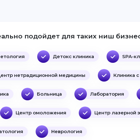
ально подойдет для таких ниш бизнес
етология
Детокс клиника
SPA-к
ентр нетрадиционной медицины
Клиника с
ика
Больница
Лаборатория
Центр омоложения
Центр лазерной 
атология
Неврология