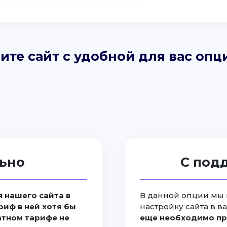
ите сайт с удобной для вас опц
ьно
С под
 нашего сайта в
В данной опции мы 
риф в ней хотя бы
настройку сайта в в
латном тарифе не
еще необходимо пр