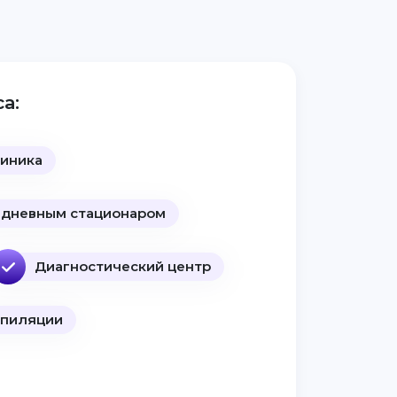
а:
линика
 дневным стационаром
Диагностический центр
эпиляции