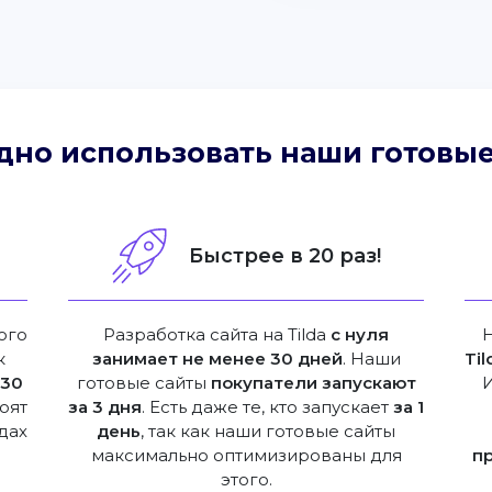
дно использовать наши готовые
!
Быстрее в 20 раз!
ого
Разработка сайта на Tilda
с нуля
к
занимает не менее 30 дней
. Наши
Til
е
30
готовые сайты
покупатели запускают
оят
за 3 дня
. Есть даже те, кто запускает
за 1
дах
день
, так как наши готовые сайты
максимально оптимизированы для
п
этого.