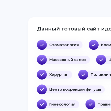
Данный готовый сайт иде
Стоматология
Косм
Массажный салон
Ц
Хирургия
Поликлин
Центр коррекции фигуры
Гинекология
Травм