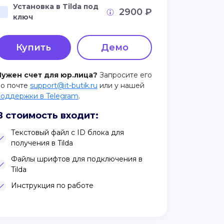
Установка в Tilda под
2900 ₽
ключ
Купить
Демо
Нужен счет для юр.лица?
Запросите его
по почте
support@it-butik.ru
или у нашей
поддержки в Telegram
.
В стоимость входит:
Текстовый файл с ID блока для
получения в Tilda
Файлы шрифтов для подключения в
Tilda
Инструкция по работе