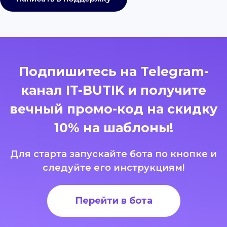
Подпишитесь на Telegram-
канал IT-BUTIK и получите
вечный промо-код на скидку
10% на шаблоны!
Для старта запускайте бота по кнопке и
следуйте его инструкциям!
Перейти в бота