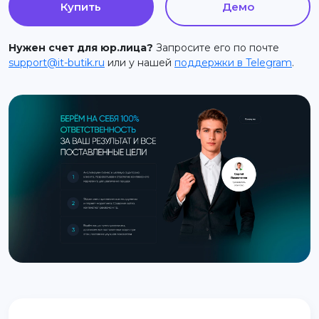
Купить
Демо
support@it-butik.ru
Нужен счет для юр.лица?
Запросите его по почте
support@it-butik.ru
или у нашей
поддержки в Telegram
.