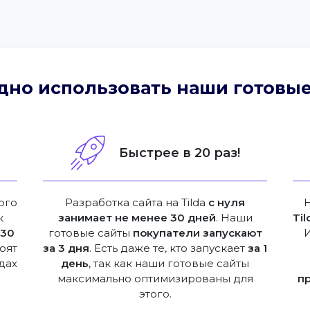
дно использовать наши готовые
!
Быстрее в 20 раз!
ого
Разработка сайта на Tilda
с нуля
к
занимает не менее 30 дней
. Наши
Til
е
30
готовые сайты
покупатели запускают
оят
за 3 дня
. Есть даже те, кто запускает
за 1
дах
день
, так как наши готовые сайты
максимально оптимизированы для
п
этого.