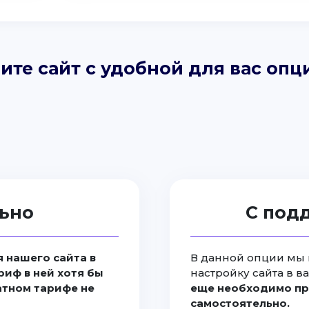
ите сайт с удобной для вас опц
ьно
С под
 нашего сайта в
В данной опции мы 
риф в ней хотя бы
настройку сайта в в
латном тарифе не
еще необходимо пр
самостоятельно.