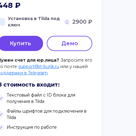
448
₽
Установка в Tilda под
2900 ₽
ключ
Купить
Демо
Нужен счет для юр.лица?
Запросите его
по почте
support@it-butik.ru
или у нашей
поддержки в Telegram
.
В стоимость входит:
Текстовый файл с ID блока для
получения в Tilda
Файлы шрифтов для подключения в
Tilda
Инструкция по работе