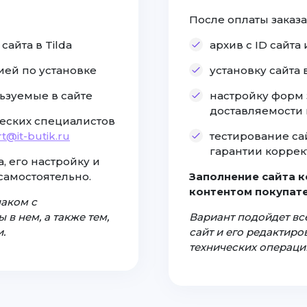
После оплаты заказа
айта в Tilda
архив с ID сайт
ией по установке
установку сайта
ьзуемые в сайте
настройку форм 
доставляемости
еских специалистов
t@it-butik.ru
тестирование са
гарантии коррек
, его настройку и
самостоятельно.
Заполнение сайта 
контентом покупате
наком с
 в нем, а также тем,
Вариант подойдет все
.
сайт и его редактир
технических операци