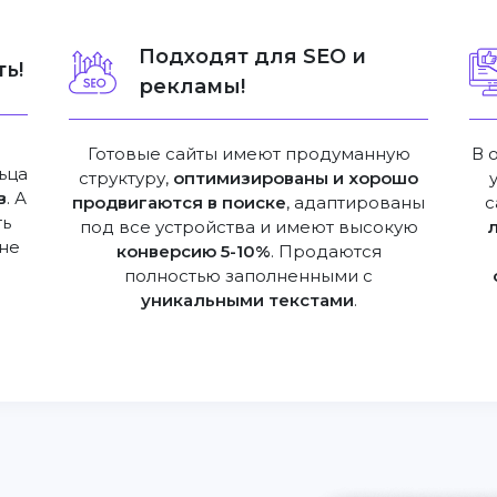
Подходят для SEO и
ь!
рекламы!
Готовые сайты имеют продуманную
В 
ьца
структуру,
оптимизированы и хорошо
в
. А
продвигаются в поиске
, адаптированы
с
ть
под все устройства и имеют высокую
не
конверсию 5-10%
. Продаются
полностью заполненными с
уникальными текстами
.